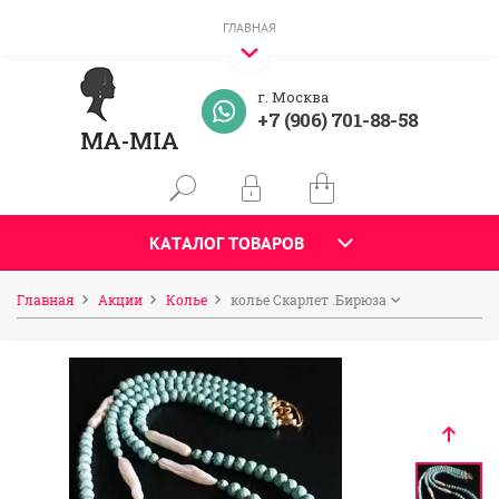
ГЛАВНАЯ
г. Москва
+7 (906) 701-88-58
MA-MIA
КАТАЛОГ ТОВАРОВ
Главная
Акции
Колье
колье Скарлет .Бирюза